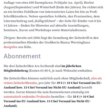
Auflage von etwa 600 Exemplaren: Frühjahr (ca. April), Herbst
(August/September) und Winterheft (Ende des Jahres). Sie richtet sich
an ein breites Publikum von interessierten Laien bis hin zu Profi-
Schriftkünstlern. Neben speziellen Artikeln, den Praxisseiten, dem
Literaturbeitrag und „Kalligräfchen“ – der Seite für Kinder von 8 bis
14 Jahren – finden Sie Hinweise auf aktuelle Ausstellungen,
Seminare, Kurse und Workshops sowie Materialadressen.
Übrigens:
Bereits seit 2006 liegt die Gestaltung der Zeitschrift in den
professionellen Händen der Grafikerin Bianca Werninghaus
designfee
aus Köln.
Abonnement
Die drei Zeitschriften Ars Scribendi sind
im jährlichen
Mitgliedsbeitrag
(Kosten 65-80 €, je nach Wohnsitz) enthalten.
Die Zeitschriften können natürlich auch ohne Mitgliedschaft,
also als
reines Zeitschriftenabo,
pro Jahr für
39 € (+ 10 € bei Versand ins EU-
Ausland bzw. 15 € bei Versand ins Nicht-EU-Ausland)
bestellt
werden. Gerne können Sie zum Kennenlernen einmalig ein
automatisch endendes Probeabo
bestellen – für
35 € (+ 10 € bei
Versand ins EU-Ausland bzw. 15 € bei Versand ins Nicht-EU-
Ausland)
.