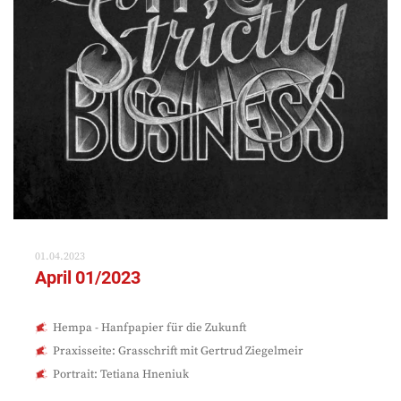
01.04.2023
April 01/2023
Hempa - Hanfpapier für die Zukunft
Praxisseite: Grasschrift mit Gertrud Ziegelmeir
Portrait: Tetiana Hneniuk